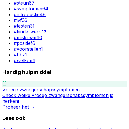
#
steun
67
#
symptomen
64
#
introductie
48
#
ivf
36
#
testen
31
#
kinderwens
12
#
miskraam
10
#
positief
6
#
voorstellen
1
#
bbz
1
#
welkom
1
Handig hulpmiddel
Vroege zwangerschapssymptomen
Check welke vroege zwangerschapssymptomen je
herkent.
Probeer het →
Lees ook