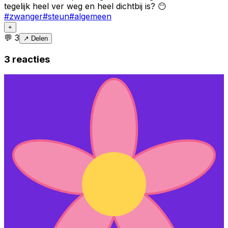
tegelijk heel ver weg en heel dichtbij is? 😶
#
zwanger
#
steun
#
algemeen
+
💬
3
↗ Delen
3
reacties