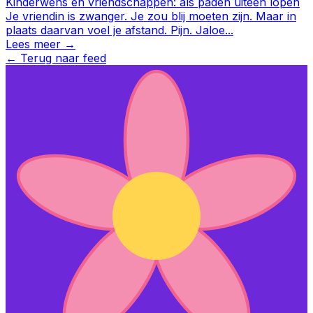
Kinderwens en vriendschappen: als paden uiteen lopen
Je vriendin is zwanger. Je zou blij moeten zijn. Maar in
plaats daarvan voel je afstand. Pijn. Jaloe
...
Lees meer →
←
Terug naar feed