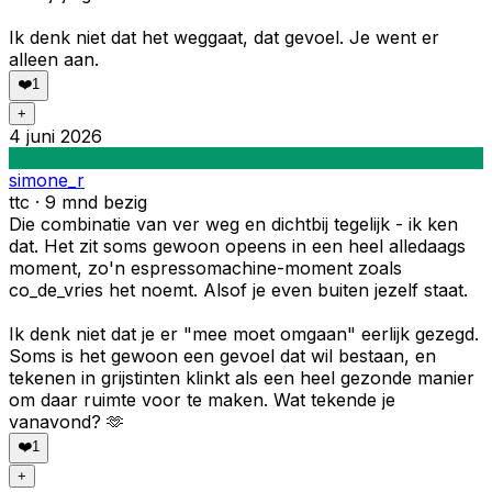
Ik denk niet dat het weggaat, dat gevoel. Je went er
alleen aan.
❤️
1
+
4 juni 2026
simone_r
ttc · 9 mnd bezig
Die combinatie van ver weg en dichtbij tegelijk - ik ken
dat. Het zit soms gewoon opeens in een heel alledaags
moment, zo'n espressomachine-moment zoals
co_de_vries het noemt. Alsof je even buiten jezelf staat.
Ik denk niet dat je er "mee moet omgaan" eerlijk gezegd.
Soms is het gewoon een gevoel dat wil bestaan, en
tekenen in grijstinten klinkt als een heel gezonde manier
om daar ruimte voor te maken. Wat tekende je
vanavond? 🫶
❤️
1
+