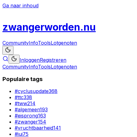
Ga naar inhoud
zwanger
worden
.nu
Community
Info
Tools
Lotgenoten
Inloggen
Registreren
Community
Info
Tools
Lotgenoten
Populaire tags
#
cyclusupdate
368
#
ttc
338
#
tww
214
#
algemeen
193
#
eisprong
163
#
zwanger
154
#
vruchtbaarheid
141
#
iui
75