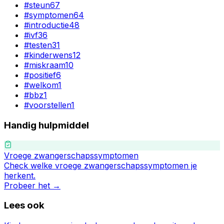
#
steun
67
#
symptomen
64
#
introductie
48
#
ivf
36
#
testen
31
#
kinderwens
12
#
miskraam
10
#
positief
6
#
welkom
1
#
bbz
1
#
voorstellen
1
Handig hulpmiddel
Vroege zwangerschapssymptomen
Check welke vroege zwangerschapssymptomen je
herkent.
Probeer het →
Lees ook