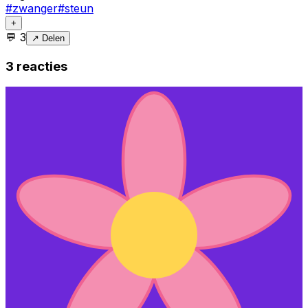
#
zwanger
#
steun
+
💬
3
↗ Delen
3
reacties