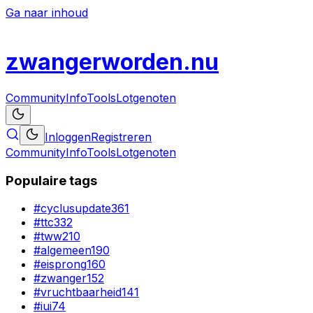
Ga naar inhoud
zwanger
worden
.nu
Community
Info
Tools
Lotgenoten
Inloggen
Registreren
Community
Info
Tools
Lotgenoten
Populaire tags
#
cyclusupdate
361
#
ttc
332
#
tww
210
#
algemeen
190
#
eisprong
160
#
zwanger
152
#
vruchtbaarheid
141
#
iui
74