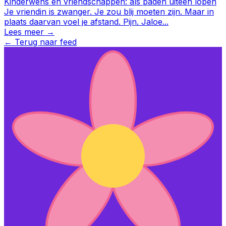
Kinderwens en vriendschappen: als paden uiteen lopen
Je vriendin is zwanger. Je zou blij moeten zijn. Maar in
plaats daarvan voel je afstand. Pijn. Jaloe
...
Lees meer →
←
Terug naar feed