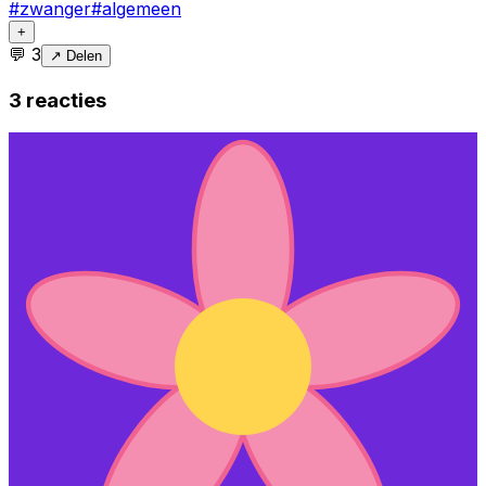
#
zwanger
#
algemeen
+
💬
3
↗ Delen
3
reacties