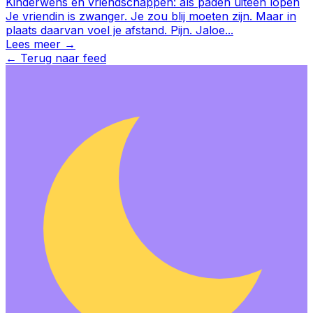
Kinderwens en vriendschappen: als paden uiteen lopen
Je vriendin is zwanger. Je zou blij moeten zijn. Maar in
plaats daarvan voel je afstand. Pijn. Jaloe
...
Lees meer →
←
Terug naar feed