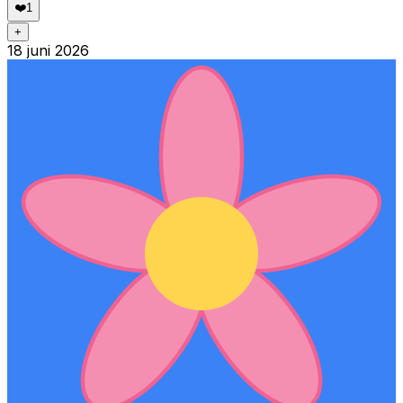
❤️
1
+
18 juni 2026