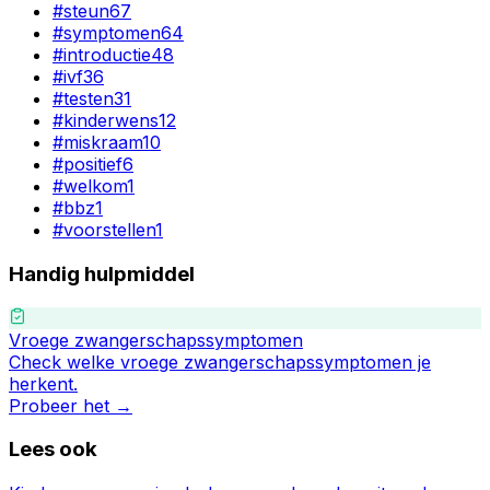
#
steun
67
#
symptomen
64
#
introductie
48
#
ivf
36
#
testen
31
#
kinderwens
12
#
miskraam
10
#
positief
6
#
welkom
1
#
bbz
1
#
voorstellen
1
Handig hulpmiddel
Vroege zwangerschapssymptomen
Check welke vroege zwangerschapssymptomen je
herkent.
Probeer het →
Lees ook