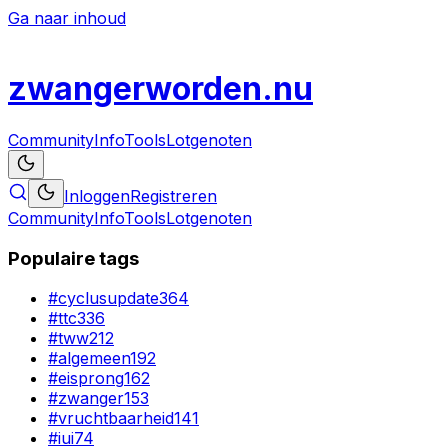
Ga naar inhoud
zwanger
worden
.nu
Community
Info
Tools
Lotgenoten
Inloggen
Registreren
Community
Info
Tools
Lotgenoten
Populaire tags
#
cyclusupdate
364
#
ttc
336
#
tww
212
#
algemeen
192
#
eisprong
162
#
zwanger
153
#
vruchtbaarheid
141
#
iui
74