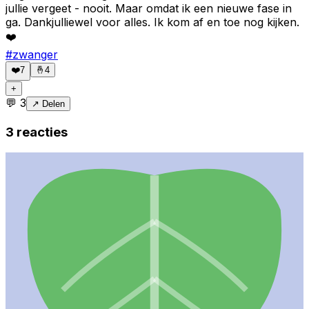
jullie vergeet - nooit. Maar omdat ik een nieuwe fase in
ga. Dankjulliewel voor alles. Ik kom af en toe nog kijken.
❤️
#
zwanger
❤️
7
🤞
4
+
💬
3
↗ Delen
3
reacties