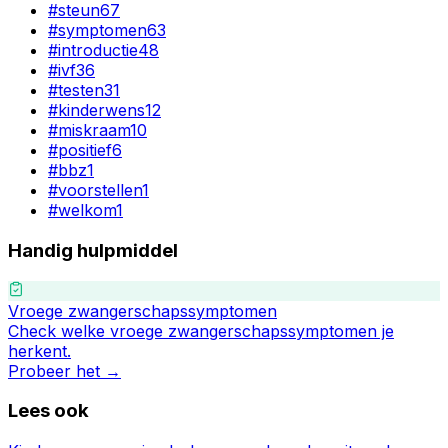
#
steun
67
#
symptomen
63
#
introductie
48
#
ivf
36
#
testen
31
#
kinderwens
12
#
miskraam
10
#
positief
6
#
bbz
1
#
voorstellen
1
#
welkom
1
Handig hulpmiddel
Vroege zwangerschapssymptomen
Check welke vroege zwangerschapssymptomen je
herkent.
Probeer het →
Lees ook