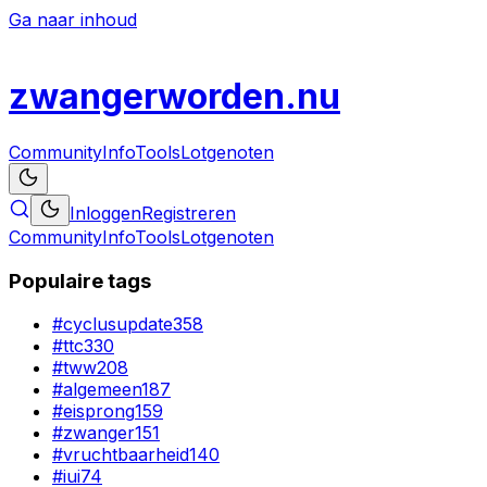
Ga naar inhoud
zwanger
worden
.nu
Community
Info
Tools
Lotgenoten
Inloggen
Registreren
Community
Info
Tools
Lotgenoten
Populaire tags
#
cyclusupdate
358
#
ttc
330
#
tww
208
#
algemeen
187
#
eisprong
159
#
zwanger
151
#
vruchtbaarheid
140
#
iui
74