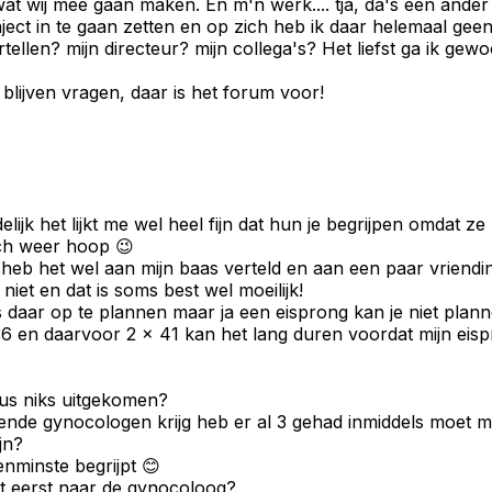
wat wij mee gaan maken. En m'n werk.... tja, da's een ander
ject in te gaan zetten en op zich heb ik daar helemaal gee
tellen? mijn directeur? mijn collega's? Het liefst ga ik gewo
blijven vragen, daar is het forum voor!
delijk het lijkt me wel heel fijn dat hun je begrijpen omdat
toch weer hoop 😉
 ik heb het wel aan mijn baas verteld en aan een paar vrie
niet en dat is soms best wel moeilijk!
s daar op te plannen maar ja een eisprong kan je niet plan
6 en daarvoor 2 x 41 kan het lang duren voordat mijn eisp
 dus niks uitgekomen?
illende gynocologen krijg heb er al 3 gehad inmiddels moet
jn?
enminste begrijpt 😊
et eerst naar de gynocoloog?