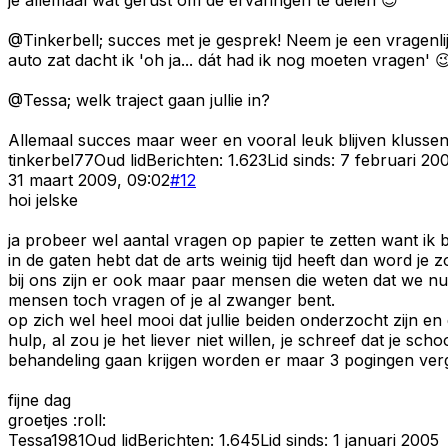
@Tinkerbell; succes met je gesprek! Neem je een vragenlijst
auto zat dacht ik 'oh ja... dát had ik nog moeten vragen' 
@Tessa; welk traject gaan jullie in?
Allemaal succes maar weer en vooral leuk blijven klussen
tinkerbel77
Oud lid
Berichten:
1.623
Lid sinds:
7 februari 20
31 maart 2009, 09:02
#
12
hoi jelske
ja probeer wel aantal vragen op papier te zetten want ik 
in de gaten hebt dat de arts weinig tijd heeft dan word je 
bij ons zijn er ook maar paar mensen die weten dat we nu 
mensen toch vragen of je al zwanger bent.
op zich wel heel mooi dat jullie beiden onderzocht zijn en
hulp, al zou je het liever niet willen, je schreef dat je 
behandeling gaan krijgen worden er maar 3 pogingen ve
fijne dag
groetjes :roll:
Tessa1981
Oud lid
Berichten:
1.645
Lid sinds:
1 januari 2005