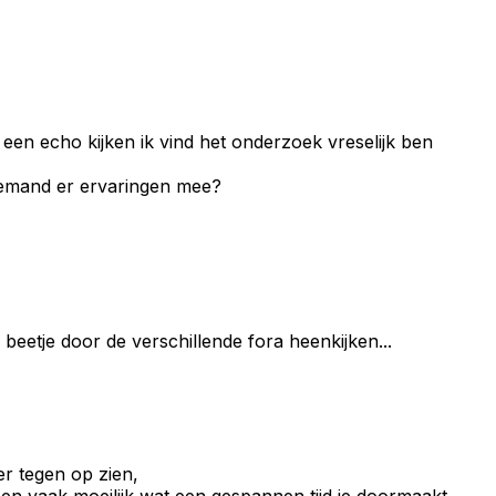
 een echo kijken ik vind het onderzoek vreselijk ben
 iemand er ervaringen mee?
eetje door de verschillende fora heenkijken...
er tegen op zien,
pen vaak moeilijk wat een gespannen tijd je doormaakt.