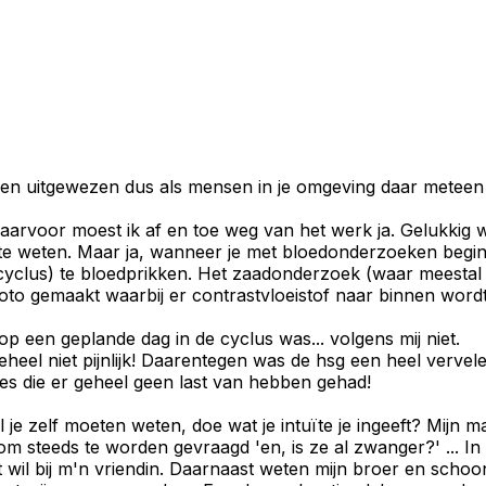
uitgewezen dus als mensen in je omgeving daar meteen al v
aarvoor moest ik af en toe weg van het werk ja. Gelukkig 
te weten. Maar ja, wanneer je met bloedonderzoeken begint 
e cyclus) te bloedprikken. Het zaadonderzoek (waar meest
oto gemaakt waarbij er contrastvloeistof naar binnen wor
 een geplande dag in de cyclus was... volgens mij niet.
eel niet pijnlijk! Daarentegen was de hsg een heel vervel
mes die er geheel geen last van hebben gehad!
l je zelf moeten weten, doe wat je intuïte je ingeeft? Mijn man
om steeds te worden gevraagd 'en, is ze al zwanger?' ... In
t wil bij m'n vriendin. Daarnaast weten mijn broer en schoo