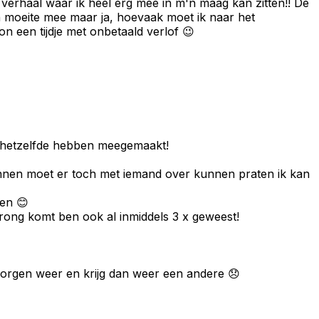
 verhaal waar ik heel erg mee in m'n maag kan zitten!! De
n moeite mee maar ja, hoevaak moet ik naar het
on een tijdje met onbetaald verlof 😉
 ze hetzelfde hebben meegemaakt!
ndinnen moet er toch met iemand over kunnen praten ik kan
nen 😊
rong komt ben ook al inmiddels 3 x geweest!
 morgen weer en krijg dan weer een andere 😞