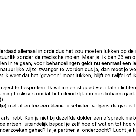
inderdaad allemaal in orde dus het zou moeten lukken op de
uurlijk zonder de medische molen! Maar ja, ik ben 38 en omdat
en in te gaan; voor behandelingen geldt nu eenmaal een leef
uurlijke wijze zwanger te worden dus ja, dan moet je wel 
 ik weet dat het 'gewoon' moet lukken, blijft de twijfel o
raject te bespreken. Ik wil me eerst goed voor laten lichte
ik mag beslissen omdat het uiteindelijk om mijn lichaam gaat
))
htje) met af en toe een kleine uitschieter. Volgens de gyn. 
rts hebt. Kun je niet bij dezelfde dokter een afspraak maken 
artsen, uiteindelijk bepaal je zelf hoe of wat en tot hoe ver
derzoeken gehad? Is je partner al onderzocht? Lucht je hart