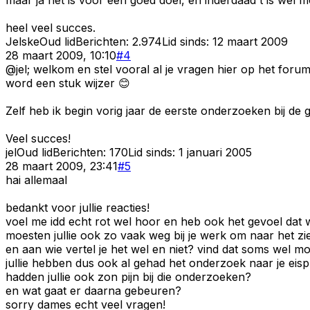
heel veel succes.
Jelske
Oud lid
Berichten:
2.974
Lid sinds:
12 maart 2009
28 maart 2009, 10:10
#
4
@jel; welkom en stel vooral al je vragen hier op het forum
word een stuk wijzer 😊
Zelf heb ik begin vorig jaar de eerste onderzoeken bij de
Veel succes!
jel
Oud lid
Berichten:
170
Lid sinds:
1 januari 2005
28 maart 2009, 23:41
#
5
hai allemaal
bedankt voor jullie reacties!
voel me idd echt rot wel hoor en heb ook het gevoel dat w
moesten jullie ook zo vaak weg bij je werk om naar het z
en aan wie vertel je het wel en niet? vind dat soms wel moe
jullie hebben dus ook al gehad het onderzoek naar je eis
hadden jullie ook zon pijn bij die onderzoeken?
en wat gaat er daarna gebeuren?
sorry dames echt veel vragen!