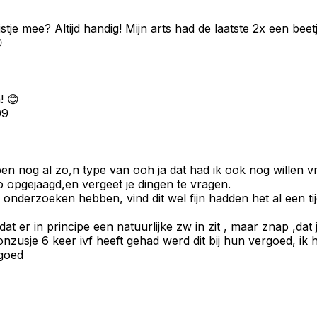
je mee? Altijd handig! Mijn arts had de laatste 2x een beetj

! 😊
09
ben nog al zo,n type van ooh ja dat had ik ook nog willen v
zo opgejaagd,en vergeet je dingen te vragen.
onderzoeken hebben, vind dit wel fijn hadden het al een ti
 dat er in principe een natuurlijke zw in zit , maar znap ,
schoonzusje 6 keer ivf heeft gehad werd dit bij hun vergoed,
rgoed