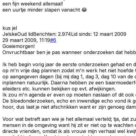
een fijn weekend allemaal!
een uurtje minder slapen vanacht 😂
kus jel
Jelske
Oud lid
Berichten:
2.974
Lid sinds:
12 maart 2009
29 maart 2009, 11:19
#
6
Goeiemorgen!
Onvruchtbaar ben je pas wanneer onderzoeken dat hebben 
Ik heb begin vorig jaar de eerste onderzoeken gehad en d
op m'n vrije dag plannen zodat m'n werk het niet hoefde 
op aangegeven dagen (bij mij dag 1, dag 3, dag 10 van d
inplannen natuurlijk. Daarna hebben ze een baarmoederf
eileiders etc. kunnen bekijken op evt. afwijkingen.
Ik zou m'n agenda er even op moeten naslaan of dit ook op
De bloedonderzoeken, echo en inwendige echo vond ik geh
hoor, dus laat je niet afschrikken want er zijn genoeg da
Voor wat betreft aan wie je het allemaal verteld; tja, dat zu
mensen in de omgeving want hij zit er niet op te wachten 
directe vrienden, omdat ik als vrouw mijn verhaal wel kwij