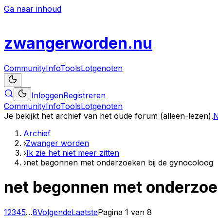
Ga naar inhoud
zwanger
worden
.nu
Community
Info
Tools
Lotgenoten
Inloggen
Registreren
Community
Info
Tools
Lotgenoten
Je bekijkt het archief van het oude forum (alleen-lezen).
N
Archief
›
Zwanger worden
›
Ik zie het niet meer zitten
›
net begonnen met onderzoeken bij de gynocoloog
net begonnen met onderzoe
1
2
3
4
5
…
8
Volgende
Laatste
Pagina
1
van
8