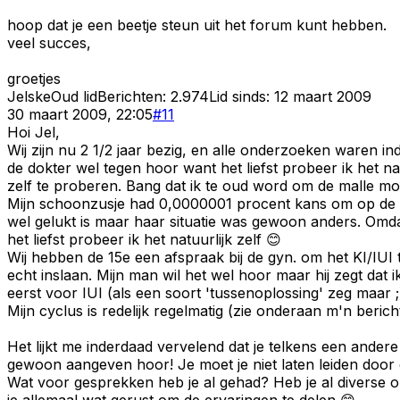
hoop dat je een beetje steun uit het forum kunt hebben.
veel succes,
groetjes
Jelske
Oud lid
Berichten:
2.974
Lid sinds:
12 maart 2009
30 maart 2009, 22:05
#
11
Hoi Jel,
Wij zijn nu 2 1/2 jaar bezig, en alle onderzoeken waren 
de dokter wel tegen hoor want het liefst probeer ik het nat
zelf te proberen. Bang dat ik te oud word om de malle mol
Mijn schoonzusje had 0,0000001 procent kans om op de nat
wel gelukt is maar haar situatie was gewoon anders. Omdat
het liefst probeer ik het natuurlijk zelf 😊
Wij hebben de 15e een afspraak bij de gyn. om het KI/IUI t
echt inslaan. Mijn man wil het wel hoor maar hij zegt dat 
eerst voor IUI (als een soort 'tussenoplossing' zeg maar ;
Mijn cyclus is redelijk regelmatig (zie onderaan m'n beric
Het lijkt me inderdaad vervelend dat je telkens een andere a
gewoon aangeven hoor! Je moet je niet laten leiden door de 
Wat voor gesprekken heb je al gehad? Heb je al diverse on
je allemaal wat gerust om de ervaringen te delen 😊