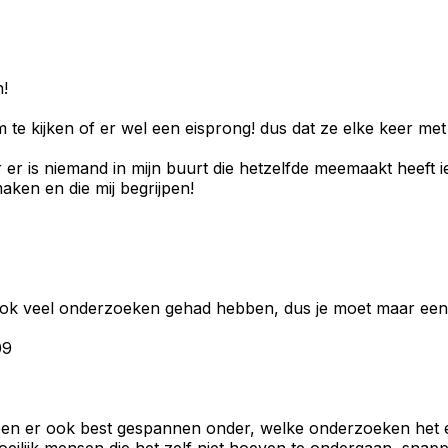
n!
 te kijken of er wel een eisprong! dus dat ze elke keer met
r er is niemand in mijn buurt die hetzelfde meemaakt heeft
ken en die mij begrijpen!
ook veel onderzoeken gehad hebben, dus je moet maar een b
09
n ben er ook best gespannen onder, welke onderzoeken het 
moeilijk mensen die het zelf niet hoeven te ondergaan, snap