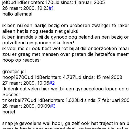
jel
Oud lid
Berichten:
170
Lid sinds:
1 januari 2005
26 maart 2009, 19:23
#
1
hallo allemaal
ik ben nu een jaartje bezig om proberen zwanger te rake
alleen het is nog steeds niet gelukt!
ik ben inmiddels bij de gynocoloog beland en ben bezig om
ontzettend gespannen elke keer!
ik voel me er ook best wel rot bij al die onderzoeken maa
zou er graag met mensen over praten die hetzelfde meema
hoop op reacties!
groetjes jel
hoop1970
Oud lid
Berichten:
4.737
Lid sinds:
15 mei 2008
27 maart 2009, 10:06
#
2
Ik denk dat velen hier wel bij een gynaecoloog lopen en 
Succes!
tinkerbel77
Oud lid
Berichten:
1.623
Lid sinds:
7 februari 20
28 maart 2009, 09:09
#
3
hoi jel
snap je gevoelens wel hoor, ga zelf ook het traject in e
maar ja het is voor een goed doel, en inderdaad t is wel 