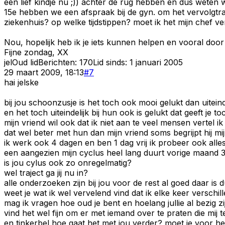
een lief kindje nu ;)) achter de rug hebben en dus weten 
15e hebben we een afspraak bij de gyn. om het vervolgtra
ziekenhuis? op welke tijdstippen? moet ik het mijn chef ver
Nou, hopelijk heb ik je iets kunnen helpen en vooral door 
Fijne zondag, XX
jel
Oud lid
Berichten:
170
Lid sinds:
1 januari 2005
29 maart 2009, 18:13
#
7
hai jelske
bij jou schoonzusje is het toch ook mooi gelukt dan uitein
en het toch uiteindelijk bij hun ook is gelukt dat geeft je 
mijn vriend wil ook dat ik niet aan te veel mensen vertel
dat wel beter met hun dan mijn vriend soms begrijpt hij mij 
ik werk ook 4 dagen en ben 1 dag vrij ik probeer ook alle
een aangezien mijn cyclus heel lang duurt vorige maand 3
is jou cylus ook zo onregelmatig?
wel traject ga jij nu in?
alle onderzoeken zijn bij jou voor de rest al goed daar is
weet je wat ik wel vervelend vind dat ik elke keer versch
mag ik vragen hoe oud je bent en hoelang jullie al bezig zi
vind het wel fijn om er met iemand over te praten die mij t
en tinkerbel hoe gaat het met jou verder? moet je voor h