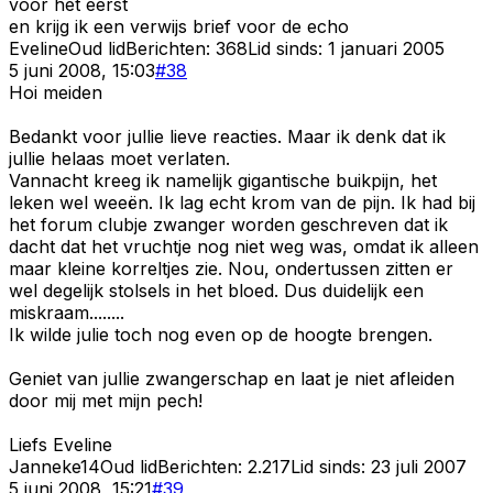
voor het eerst
en krijg ik een verwijs brief voor de echo
Eveline
Oud lid
Berichten:
368
Lid sinds:
1 januari 2005
5 juni 2008, 15:03
#
38
Hoi meiden
Bedankt voor jullie lieve reacties. Maar ik denk dat ik
jullie helaas moet verlaten.
Vannacht kreeg ik namelijk gigantische buikpijn, het
leken wel weeën. Ik lag echt krom van de pijn. Ik had bij
het forum clubje zwanger worden geschreven dat ik
dacht dat het vruchtje nog niet weg was, omdat ik alleen
maar kleine korreltjes zie. Nou, ondertussen zitten er
wel degelijk stolsels in het bloed. Dus duidelijk een
miskraam........
Ik wilde julie toch nog even op de hoogte brengen.
Geniet van jullie zwangerschap en laat je niet afleiden
door mij met mijn pech!
Liefs Eveline
Janneke14
Oud lid
Berichten:
2.217
Lid sinds:
23 juli 2007
5 juni 2008, 15:21
#
39