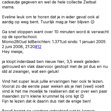
cadeautje gegeven en wel de hele collectie Zwitsal
mama.
Eveline leuk om te horen dat je in ieder geval ook al
aardig op weg bent. Tuurlijk mag je hier blijven 😉
Ga snel stoppen want over 10 minuten word ik verwacht
op de sportschool.
Momo28
Oud lid
Berichten:
1.371
Lid sinds:
1 januari 2005
2 juni 2008, 21:20
#
12
Hey meisje,
ja klopt inderdaad ben nieuw hier, 3,5 week geleden
getrouwd en vlak daarvoor gestopt met de pil dus en nu
idd al zwanger, wat een geluk!
Vind het super leuk jullie ervaringen hier ook te lezen.
Vooral zo die eerste paar weken als je niet (veel) voelt
vind ik het me moeilijk te realiseren dat er over een paar
maanden zo'n kleine krummel bij ons ligt 😊
Fijn te lezen dat ik daarin dus niet de enige ben!
Besef begint na vandaag inderdaad wat te komen,