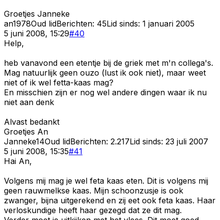
Groetjes Janneke
an1978
Oud lid
Berichten:
45
Lid sinds:
1 januari 2005
5 juni 2008, 15:29
#
40
Help,
heb vanavond een etentje bij de griek met m'n collega's.
Mag natuurlijk geen ouzo (lust ik ook niet), maar weet
niet of ik wel fetta-kaas mag?
En misschien zijn er nog wel andere dingen waar ik nu
niet aan denk
Alvast bedankt
Groetjes An
Janneke14
Oud lid
Berichten:
2.217
Lid sinds:
23 juli 2007
5 juni 2008, 15:35
#
41
Hai An,
Volgens mij mag je wel feta kaas eten. Dit is volgens mij
geen rauwmelkse kaas. Mijn schoonzusje is ook
zwanger, bijna uitgerekend en zij eet ook feta kaas. Haar
verloskundige heeft haar gezegd dat ze dit mag.
Verder moet je uitkijken met het vlees. Dit moet goed