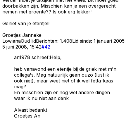
doorbakken zijn. Misschien kan je een overgerecht
nemen met groente?? Is ook erg lekker!
Geniet van je etentje!!
Groetjes Janneke
Lowiena
Oud lid
Berichten:
1.408
Lid sinds:
1 januari 2005
5 juni 2008, 15:42
#
42
an1978 schreef:Help,
heb vanavond een etentje bij de griek met m'n
collega's. Mag natuurlijk geen ouzo (lust ik
ook niet), maar weet niet of ik wel fetta-kaas
mag?
En misschien zijn er nog wel andere dingen
waar ik nu niet aan denk
Alvast bedankt
Groetjes An