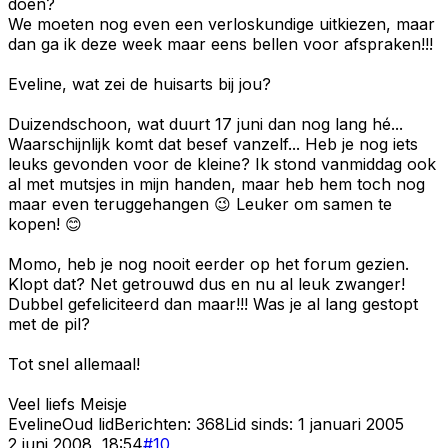
doen?
We moeten nog even een verloskundige uitkiezen, maar
dan ga ik deze week maar eens bellen voor afspraken!!!
Eveline, wat zei de huisarts bij jou?
Duizendschoon, wat duurt 17 juni dan nog lang hé...
Waarschijnlijk komt dat besef vanzelf... Heb je nog iets
leuks gevonden voor de kleine? Ik stond vanmiddag ook
al met mutsjes in mijn handen, maar heb hem toch nog
maar even teruggehangen 😉 Leuker om samen te
kopen! 😊
Momo, heb je nog nooit eerder op het forum gezien.
Klopt dat? Net getrouwd dus en nu al leuk zwanger!
Dubbel gefeliciteerd dan maar!!! Was je al lang gestopt
met de pil?
Tot snel allemaal!
Veel liefs Meisje
Eveline
Oud lid
Berichten:
368
Lid sinds:
1 januari 2005
2 juni 2008, 18:54
#
10