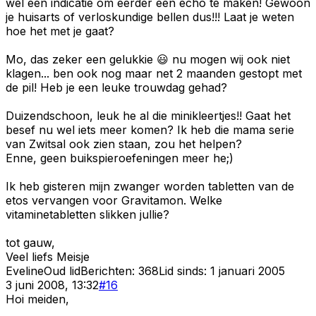
wel een indicatie om eerder een echo te maken! Gewoon
je huisarts of verloskundige bellen dus!!! Laat je weten
hoe het met je gaat?
Mo, das zeker een gelukkie 😃 nu mogen wij ook niet
klagen... ben ook nog maar net 2 maanden gestopt met
de pil! Heb je een leuke trouwdag gehad?
Duizendschoon, leuk he al die minikleertjes!! Gaat het
besef nu wel iets meer komen? Ik heb die mama serie
van Zwitsal ook zien staan, zou het helpen?
Enne, geen buikspieroefeningen meer he;)
Ik heb gisteren mijn zwanger worden tabletten van de
etos vervangen voor Gravitamon. Welke
vitaminetabletten slikken jullie?
tot gauw,
Veel liefs Meisje
Eveline
Oud lid
Berichten:
368
Lid sinds:
1 januari 2005
3 juni 2008, 13:32
#
16
Hoi meiden,