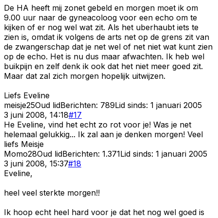
De HA heeft mij zonet gebeld en morgen moet ik om
9.00 uur naar de gyneacoloog voor een echo om te
kijken of er nog wel wat zit. Als het uberhaubt iets te
zien is, omdat ik volgens de arts net op de grens zit van
de zwangerschap dat je net wel of net niet wat kunt zien
op de echo. Het is nu dus maar afwachten. Ik heb wel
buikpijn en zelf denk ik ook dat het niet meer goed zit.
Maar dat zal zich morgen hopelijk uitwijzen.
Liefs Eveline
meisje25
Oud lid
Berichten:
789
Lid sinds:
1 januari 2005
3 juni 2008, 14:18
#
17
He Eveline, vind het echt zo rot voor je! Was je net
helemaal gelukkig... Ik zal aan je denken morgen! Veel
liefs Meisje
Momo28
Oud lid
Berichten:
1.371
Lid sinds:
1 januari 2005
3 juni 2008, 15:37
#
18
Eveline,
heel veel sterkte morgen!!
Ik hoop echt heel hard voor je dat het nog wel goed is