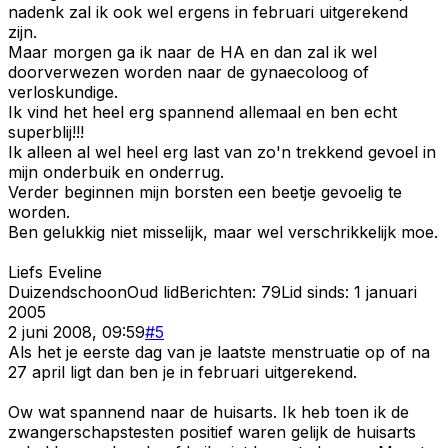
nadenk zal ik ook wel ergens in februari uitgerekend
zijn.
Maar morgen ga ik naar de HA en dan zal ik wel
doorverwezen worden naar de gynaecoloog of
verloskundige.
Ik vind het heel erg spannend allemaal en ben echt
superblij!!!
Ik alleen al wel heel erg last van zo'n trekkend gevoel in
mijn onderbuik en onderrug.
Verder beginnen mijn borsten een beetje gevoelig te
worden.
Ben gelukkig niet misselijk, maar wel verschrikkelijk moe.
Liefs Eveline
Duizendschoon
Oud lid
Berichten:
79
Lid sinds:
1 januari
2005
2 juni 2008, 09:59
#
5
Als het je eerste dag van je laatste menstruatie op of na
27 april ligt dan ben je in februari uitgerekend.
Ow wat spannend naar de huisarts. Ik heb toen ik de
zwangerschapstesten positief waren gelijk de huisarts