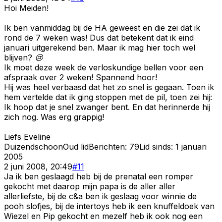
Hoi Meiden!
Ik ben vanmiddag bij de HA geweest en die zei dat ik
rond de 7 weken was! Dus dat betekent dat ik eind
januari uitgerekend ben. Maar ik mag hier toch wel
blijven? 😢
Ik moet deze week de verloskundige bellen voor een
afspraak over 2 weken! Spannend hoor!
Hij was heel verbaasd dat het zo snel is gegaan. Toen ik
hem vertelde dat ik ging stoppen met de pil, toen zei hij:
Ik hoop dat je snel zwanger bent. En dat herinnerde hij
zich nog. Was erg grappig!
Liefs Eveline
Duizendschoon
Oud lid
Berichten:
79
Lid sinds:
1 januari
2005
2 juni 2008, 20:49
#
11
Ja ik ben geslaagd heb bij de prenatal een romper
gekocht met daarop mijn papa is de aller aller
allerliefste, bij de c&a ben ik geslaag voor winnie de
pooh slofjes, bij de intertoys heb ik een knuffeldoek van
Wiezel en Pip gekocht en mezelf heb ik ook nog een