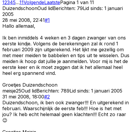
1
2
3
4
5
…
11
Volgende
Laatste
Pagina
1
van
11
Duizendschoon
Oud lid
Berichten:
79
Lid sinds:
1 januari
2005
28 mei 2008, 22:41
#
1
Hallo allemaal,
Ik ben inmiddels 4 weken en 3 dagen zwanger van ons
eerste kindje. Volgens de berekeningen zal ik rond 1
februari 2009 zijn uitgerekend. Het lijkt me gezellig om
met meer meiden te babbelen en tips uit te wisselen. Dus
meiden ik hoop dat jullie je aanmelden. Voor mij is het de
eerste keer en ik moet zeggen dat ik het allemaal heel
heel erg spannend vind.
Groetjes Duizendschoon
meisje25
Oud lid
Berichten:
789
Lid sinds:
1 januari 2005
31 mei 2008, 18:00
#
2
Duizendschoon, ik ben ook zwanger!!! En uitgerekend in
februari. Waarschijnlijk de eerste feb!!! Hoe is het met
jou? Ik heb echt helemaal geen klachten!!! Echt zo raar
😉
Groetjes Meisje