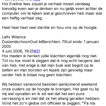
Hoi Eveline lees zojuist je verhaal moest vandaag
toevallig even aan je denken en nu gelijk even achter de
computer om te kijken wat je geschreven heb maar wat
een heftig verhaal zeg.
Heel heel heel veel sterkte en hou ons op de hoogte.
Liefs Wilanca
Duizendschoon
Oud lid
Berichten:
79
Lid sinds:
1 januari
2005
4 juni 2008, 19:25
#
31
Hoi meiden ik herken jullie klachten eigenlijk nog niet.
Tot nu toe moet ik zeggen dat ik nog echt nergens last
van heb. Het enige is dat mijn buik wat begint op te
zetten en mijn borsten en tepels zijn gevoelig maar
verder heb ik totaal nog geen klachten.
Wij hebben vanavond besloten aankomend weekend
onze ouders op de hoogte te brengen. Het gaat nu bij
mij wel opvallen en ik wil wel dat het een pure
verrassing is en niet dat ze het allang geraden hebben.
Vond het zo'n gedoe om officieel te zeggen: "Pa ma