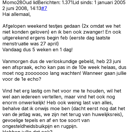
Momo28
Oud lid
Berichten:
1.371
Lid sinds:
1 januari 2005
2 juni 2008, 14:13
#
7
Hai allemaal,
Afgelopen weekend testjes gedaan (2x omdat we het
niet konden geloven) en ik ben ook zwanger! En ook
uitgerekend ergens begin feb (eerste dag laatste
menstruatie was 27 april)
Vandaag dus 5 weken en 1 dag!
Vanmorgen dus de verloskundige gebeld, heb 23 juni
een afspraak, echo kan pas in de 10e week helaas, dus
moet nog zooooooo lang wachten! Wanneer gaan jullie
voor de 1e echo?
Vind het erg lastig om het voor me te houden, wil het
wel aan iedereen vertellen, maar vind het ook nog
enorm onwerkelijk! Heb ook weinig last van alles,
behalve dat ik onwijs moe ben (dacht eerst nog dat het
van de jetlag was, we zijn net terug van huwelijksreis),
gevoelige tepels en af en toe soort van
ongesteldheidsbuikpijn en rugpijn.
Hebben jullie dat ook?