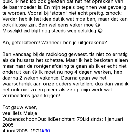
buik. Ik heb idd ook gelezen dat het het oprekken van
de baarmoeder is! En mijn tepels beginnen wat gevoelig
te worden. Vooral bij 'stoten' niet echt prettig. :shock:
Verder heb ik het idee dat ik wat moe ben, maar dat kan
ook illussie zijn. Ben wel eens vaker moe 😉
Misselijkheid blijft nog steeds weg gelukkig 😂
An, gefeliciteerd! Wanneer ben je uitgerekend?
Ben vandaag bij de radioloog geweest. tIs niet zo ernstig
als de huisarts het schetste. Maar ik heb besloten alleen
maar naar de rontgenafdeling te gaan als ik er echt niet
onderuit kan 😉 Ik moet nu nog 4 dagen werken, heb
daarna 2 weken vakantie. Daarna gaan we het
waarschijnlijk aan onze ouders vertellen, dus dan vind ik
het ook niet zo erg meer als ze op mijn werk wat
vermoedens gaan krijgen!
Tot gauw weer,
veel liefs Meisje
Duizendschoon
Oud lid
Berichten:
79
Lid sinds:
1 januari
2005
4 juni 2008, 19:21
#
30