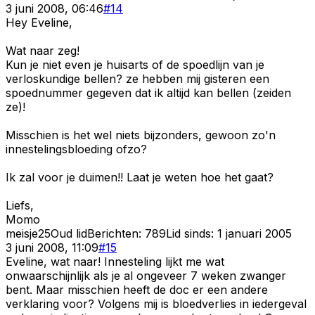
3 juni 2008, 06:46
#
14
Hey Eveline,
Wat naar zeg!
Kun je niet even je huisarts of de spoedlijn van je
verloskundige bellen? ze hebben mij gisteren een
spoednummer gegeven dat ik altijd kan bellen (zeiden
ze)!
Misschien is het wel niets bijzonders, gewoon zo'n
innestelingsbloeding ofzo?
Ik zal voor je duimen!! Laat je weten hoe het gaat?
Liefs,
Momo
meisje25
Oud lid
Berichten:
789
Lid sinds:
1 januari 2005
3 juni 2008, 11:09
#
15
Eveline, wat naar! Innesteling lijkt me wat
onwaarschijnlijk als je al ongeveer 7 weken zwanger
bent. Maar misschien heeft de doc er een andere
verklaring voor? Volgens mij is bloedverlies in iedergeval