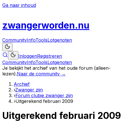
Ga naar inhoud
zwanger
worden
.nu
Community
Info
Tools
Lotgenoten
Inloggen
Registreren
Community
Info
Tools
Lotgenoten
Je bekijkt het archief van het oude forum (alleen-
lezen).
Naar de community →
Archief
›
Zwanger zijn
›
Forum clubje zwanger zijn
›
Uitgerekend februari 2009
Uitgerekend februari 2009