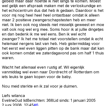
gebeld maar daar hoefde ik niet langs te komen. Moest
wel gelijk een afspraak maken met de verloskundige en
het echocentrum dus dat heb ik gedaan. Daardoor is het
voor mij nog heel heel heel ontastbaar omdat ik alleen
maar 2 positieve zwangerschapstesten heb en meer
niet. Ik ben ook nog steeds niet misselijk geweest en moe
valt ook nog wel erg mee. Soms hoor ik al jullie dingetjes
en dan bedenk ik me wel eens. Ben ik wel echt
zwanger? Ik het me totaal niet voorstellen omdat ik echt
helemaal nergens last van heb. Heb gistermiddag voor
het eerst wel even liggen pitten op de bank maar dat kan
ook komen omdat we zaterdagavond pas om half 1 thuis
waren.
Wacht het allemaal even rustig af. Wil eigenlijk
vanmiddag wel even naar Dordrecht of Rotterdam om
iets leuks te gaan kopen voor de baby.
Nou meid sterkte en ik zal voor je duimen.
Liefs wilanca
Eveline
Oud lid
Berichten:
368
Lid sinds:
1 januari 2005
2 juni 2008, 12:45
#
6