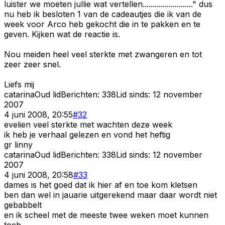
luister we moeten jullie wat vertellen........................." dus
nu heb ik besloten 1 van de cadeautjes die ik van de
week voor Arco heb gekocht die in te pakken en te
geven. Kijken wat de reactie is.
Nou meiden heel veel sterkte met zwangeren en tot
zeer zeer snel.
Liefs mij
catarina
Oud lid
Berichten:
338
Lid sinds:
12 november
2007
4 juni 2008, 20:55
#
32
evelien veel sterkte met wachten deze week
ik heb je verhaal gelezen en vond het heftig
gr linny
catarina
Oud lid
Berichten:
338
Lid sinds:
12 november
2007
4 juni 2008, 20:58
#
33
dames is het goed dat ik hier af en toe kom kletsen
ben dan wel in jauarie uitgerekend maar daar wordt niet
gebabbelt
en ik scheel met de meeste twee weken moet kunnen
toch