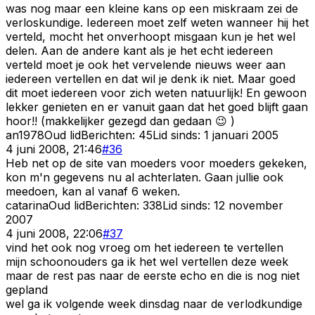
was nog maar een kleine kans op een miskraam zei de
verloskundige. Iedereen moet zelf weten wanneer hij het
verteld, mocht het onverhoopt misgaan kun je het wel
delen. Aan de andere kant als je het echt iedereen
verteld moet je ook het vervelende nieuws weer aan
iedereen vertellen en dat wil je denk ik niet. Maar goed
dit moet iedereen voor zich weten natuurlijk! En gewoon
lekker genieten en er vanuit gaan dat het goed blijft gaan
hoor!! (makkelijker gezegd dan gedaan 😉 )
an1978
Oud lid
Berichten:
45
Lid sinds:
1 januari 2005
4 juni 2008, 21:46
#
36
Heb net op de site van moeders voor moeders gekeken,
kon m'n gegevens nu al achterlaten. Gaan jullie ook
meedoen, kan al vanaf 6 weken.
catarina
Oud lid
Berichten:
338
Lid sinds:
12 november
2007
4 juni 2008, 22:06
#
37
vind het ook nog vroeg om het iedereen te vertellen
mijn schoonouders ga ik het wel vertellen deze week
maar de rest pas naar de eerste echo en die is nog niet
gepland
wel ga ik volgende week dinsdag naar de verlodkundige