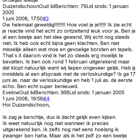
Duizendschoon
Oud lid
Berichten:
79
Lid sinds:
1 januari
2005
1 juni 2008, 17:50
#
3
Ow helemaal geweldig!!!!!!!!! Hoe voel je je!!!!!! Ik zie echt
je reactie vind het echt zo ontzettend leuk voor je. Ben je
al een beetje aan het idee gewend. Wij echt nog steeds
niet. Ik heb ook echt bijna geen klachten. Ben niet
misselijk alleen wat moe en gevoelige borsten en tepels.
That´s it daarom vind ik het zo steeds erg moeilijk te
bevatten. Ik ben ook rond 1 februari uitgerekend maar
dat klopt natuurlijk want wij liepen ongeveer gelijk. Heb jij
inmiddels al een afspraak met de verloskundige? Ik ga 17
juni as. naar de verloskundige en heb 1 juli as. de eerste
echo. Ben echt super benieuwd.
Eveline
Oud lid
Berichten:
368
Lid sinds:
1 januari 2005
1 juni 2008, 19:58
#
4
Hoi Duizendschoon,
Ik zag je berichtje, dus ik dacht gelijk even kijken.
Ik weet natuurlijk nog niet wanneer ik precies
uitgerekend ben. Ik zelfs nog niet eens hoelang ik
zwanger ben haha. Maar als ik het zelf zo een beetje