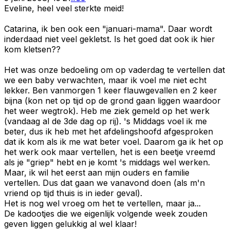
Eveline, heel veel sterkte meid!
Catarina, ik ben ook een "januari-mama". Daar wordt
inderdaad niet veel gekletst. Is het goed dat ook ik hier
kom kletsen??
Het was onze bedoeling om op vaderdag te vertellen dat
we een baby verwachten, maar ik voel me niet echt
lekker. Ben vanmorgen 1 keer flauwgevallen en 2 keer
bijna (kon net op tijd op de grond gaan liggen waardoor
het weer wegtrok). Heb me ziek gemeld op het werk
(vandaag al de 3de dag op rij). 's Middags voel ik me
beter, dus ik heb met het afdelingshoofd afgesproken
dat ik kom als ik me wat beter voel. Daarom ga ik het op
het werk ook maar vertellen, het is een beetje vreemd
als je "griep" hebt en je komt 's middags wel werken.
Maar, ik wil het eerst aan mijn ouders en familie
vertellen. Dus dat gaan we vanavond doen (als m'n
vriend op tijd thuis is in ieder geval).
Het is nog wel vroeg om het te vertellen, maar ja...
De kadootjes die we eigenlijk volgende week zouden
geven liggen gelukkig al wel klaar!