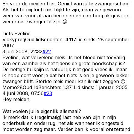
En voor de meiden hier. Geniet van jullie zwangerschap!
Als het bij mij toch mis blijkt te zijn, gaan we gewoon
weer van voor af aan beginnen en dan hoop ik gewoon
weer snel zwanger te zijn 😉
Liefs Eveline
Vickypreg
Oud lid
Berichten:
4.117
Lid sinds:
28 september
2007
3 juni 2008, 22:32
#
22
Eveline, wat vervelend meis...Is het bloed niet toevallig
van een aambei als het tijdens de grote boodschap is?
De heftige buikpijn is natuurlijk niet goed vrees ik, maar
ik hoop echt voor je dat het niets is en je gewoon lekker
zwanger blijft. Sterkte meis meer kan ik niet zeggen 😞
Momo28
Oud lid
Berichten:
1.371
Lid sinds:
1 januari 2005
4 juni 2008, 07:56
#
23
Hey meiden,
Wat voelen jullie eigenlijk allemaal?
Ik merk dat ik (regelmatig) last heb van pijn in mijn
onderbuik en onderrug, net als wanneer ik ongesteld
moet worden zeg maar. Verder ben ik vooral ontzettend