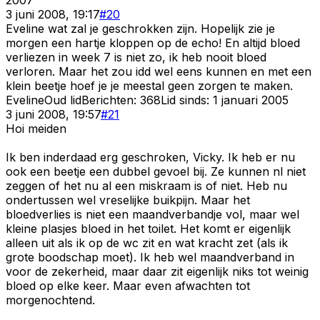
3 juni 2008, 19:17
#
20
Eveline wat zal je geschrokken zijn. Hopelijk zie je
morgen een hartje kloppen op de echo! En altijd bloed
verliezen in week 7 is niet zo, ik heb nooit bloed
verloren. Maar het zou idd wel eens kunnen en met een
klein beetje hoef je je meestal geen zorgen te maken.
Eveline
Oud lid
Berichten:
368
Lid sinds:
1 januari 2005
3 juni 2008, 19:57
#
21
Hoi meiden
Ik ben inderdaad erg geschroken, Vicky. Ik heb er nu
ook een beetje een dubbel gevoel bij. Ze kunnen nl niet
zeggen of het nu al een miskraam is of niet. Heb nu
ondertussen wel vreselijke buikpijn. Maar het
bloedverlies is niet een maandverbandje vol, maar wel
kleine plasjes bloed in het toilet. Het komt er eigenlijk
alleen uit als ik op de wc zit en wat kracht zet (als ik
grote boodschap moet). Ik heb wel maandverband in
voor de zekerheid, maar daar zit eigenlijk niks tot weinig
bloed op elke keer. Maar even afwachten tot
morgenochtend.