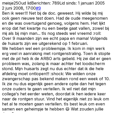
meisje25
Oud lid
Berichten:
789
Lid sinds:
1 januari 2005
2 juni 2008, 17:00
#
9
Ben ik weer!!! Net bij de doc. geweest. Hij wilde bij mij
ook geen nieuwe test doen. Had de oude meegenomen
en die was overtuigend genoeg, volgens hem. Het lijkt
erop dat het kwartje nu een beetje gaat vallen, zowel bij
mij als bij mijn man... tIs nog steeds wel vreemd :roll:
Over 9 maanden zijn we echt papa en mama! Volgends
de huisarts zijn we uitgerekend op 1 februari.
We hebben wel een probleempje. Ik kom in mijn werk
erg veel in aanraking met rontgenstraling. Toen ik stopte
met de pil heb ik de ARBO arts gebeld. Hij zei dat er geen
probleem was, zolang ik maar achter het loodscherm
stond. Mijn huisarts zegt nu dus echter dat ik die hele
afdeling moet ontlopen!!! :shock: We wilden onze
zwangerschap pas bekend maken rond een week of 10.
Ik zie nu dus eigenlijk geen andere optie dan het tegen
onze ouders te gaan vertellen. Ik wil niet dat mijn
collega's het eerder weten, doordat ik hen iedere keer
naar de rontgen stuur. Vind het eigenlijk niet zo leuk om
het al te moeten gaan vertellen. tIs best leuk om even
samen een geheimpje te hebben 😃 Wat zouden jullie