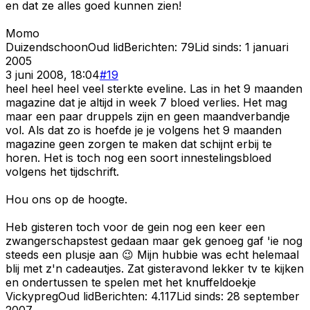
en dat ze alles goed kunnen zien!
Momo
Duizendschoon
Oud lid
Berichten:
79
Lid sinds:
1 januari
2005
3 juni 2008, 18:04
#
19
heel heel heel veel sterkte eveline. Las in het 9 maanden
magazine dat je altijd in week 7 bloed verlies. Het mag
maar een paar druppels zijn en geen maandverbandje
vol. Als dat zo is hoefde je je volgens het 9 maanden
magazine geen zorgen te maken dat schijnt erbij te
horen. Het is toch nog een soort innestelingsbloed
volgens het tijdschrift.
Hou ons op de hoogte.
Heb gisteren toch voor de gein nog een keer een
zwangerschapstest gedaan maar gek genoeg gaf 'ie nog
steeds een plusje aan 😉 Mijn hubbie was echt helemaal
blij met z'n cadeautjes. Zat gisteravond lekker tv te kijken
en ondertussen te spelen met het knuffeldoekje
Vickypreg
Oud lid
Berichten:
4.117
Lid sinds:
28 september
2007