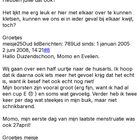
Het lijkt me erg leuk er hier met elkaar over te kunnen
kletsen, kunnen we ons ei in ieder geval bij elkaar kwijt,
toch?
Groetjes
meisje25
Oud lid
Berichten:
789
Lid sinds:
1 januari 2005
2 juni 2008, 14:21
#
8
Hallo Duizendschoon, Momo en Evelien.
Wij gaan over een half uurtje naar de huisarts. Ik hoop
dat ik daarna ook iets meer het gevoel krijg dat het echt
is, want ik besef het ook echt nog niet!
Mijn borsten zijn vooral groot (erg fijn, want ik had al
een cup E 😞 ) en soms wat gevoelig. Verder heb ik twee
keer per dag wat steekjes in mijn buik, maar niet
schrikbarend.
Momo, mijn eerste dag van mijn laatste menstruatie was
ook 27april!
Groetjes meisje