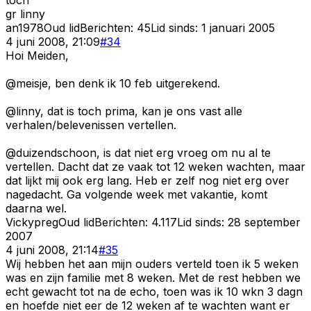
gr linny
an1978
Oud lid
Berichten:
45
Lid sinds:
1 januari 2005
4 juni 2008, 21:09
#
34
Hoi Meiden,
@meisje, ben denk ik 10 feb uitgerekend.
@linny, dat is toch prima, kan je ons vast alle
verhalen/belevenissen vertellen.
@duizendschoon, is dat niet erg vroeg om nu al te
vertellen. Dacht dat ze vaak tot 12 weken wachten, maar
dat lijkt mij ook erg lang. Heb er zelf nog niet erg over
nagedacht. Ga volgende week met vakantie, komt
daarna wel.
Vickypreg
Oud lid
Berichten:
4.117
Lid sinds:
28 september
2007
4 juni 2008, 21:14
#
35
Wij hebben het aan mijn ouders verteld toen ik 5 weken
was en zijn familie met 8 weken. Met de rest hebben we
echt gewacht tot na de echo, toen was ik 10 wkn 3 dagn
en hoefde niet eer de 12 weken af te wachten want er