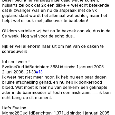
huisarts zei ook dat 2x een dikke + wel echt betekende
dat ik zwanger was en nu de afspraak met de vk
gepland staat wordt het allemaal wat echter, maar het
helpt wel er ook met jullie over te babbelen!
OUders vertellen wij het na 1e bezoek aan vk, dus in de
9e week. Nog wel voor de echo dus..
kijk er wel al enorm naar uit om het van de daken te
schreeuwen!
tot snel weer!!
Eveline
Oud lid
Berichten:
368
Lid sinds:
1 januari 2005
2 juni 2008, 21:33
#
13
Ik weet het niet meer hoor. Ik heb nu een paar dagen
bruine afscheiding gehad. en nu heb ik donkerrood
bloed. Wat moet ik hier nu van denken? een geknapte
ader in de baarmoeder of toch een miskraam....... ik ben
echt bang op dit moment.
Liefs Eveline
Momo28
Oud lid
Berichten:
1.371
Lid sinds:
1 januari 2005