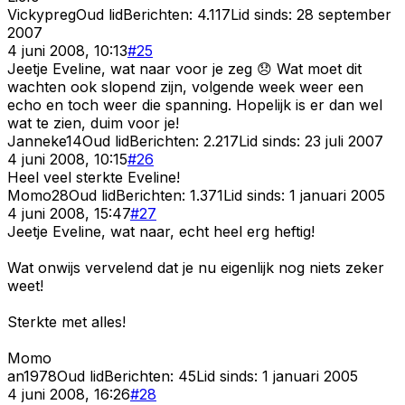
Vickypreg
Oud lid
Berichten:
4.117
Lid sinds:
28 september
2007
4 juni 2008, 10:13
#
25
Jeetje Eveline, wat naar voor je zeg 😞 Wat moet dit
wachten ook slopend zijn, volgende week weer een
echo en toch weer die spanning. Hopelijk is er dan wel
wat te zien, duim voor je!
Janneke14
Oud lid
Berichten:
2.217
Lid sinds:
23 juli 2007
4 juni 2008, 10:15
#
26
Heel veel sterkte Eveline!
Momo28
Oud lid
Berichten:
1.371
Lid sinds:
1 januari 2005
4 juni 2008, 15:47
#
27
Jeetje Eveline, wat naar, echt heel erg heftig!
Wat onwijs vervelend dat je nu eigenlijk nog niets zeker
weet!
Sterkte met alles!
Momo
an1978
Oud lid
Berichten:
45
Lid sinds:
1 januari 2005
4 juni 2008, 16:26
#
28