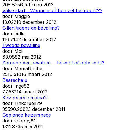
20
8.825
6 februari 2013
Valse start... Wanneer of hoe zet het door???
door
Maggie
1
3.022
10 december 2012
Gillen tijdens de bevalling?
door
belle
11
6.714
2 december 2012
Tweede bevalling
door
Moi
6
3.988
2 mei 2012
Zorgen over bevalling ... terecht of onterecht?
door
MamaNinthe
25
10.510
16 maart 2012
Baarschelp
door
Inge82
7
7.532
14 maart 2012
Keizersnede mama's
door
Tinkerbell79
355
90.208
23 december 2011
Geplande keizersnede
door
snoopy81
13
11.373
5 mei 2011