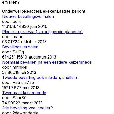
ervaren?
Onderwerp
Reacties
Bekeken
Laatste bericht
Nieuwe bevallingsverhalen
door
belle
116
168.448
30 juni 2016
Placenta praevia ( voorliggende placenta)
door
manu
0
3.017
24 oktober 2013
Bevallingsverhalen
door
SelOg
614
251.156
19 augustus 2013
Normaal bevallen na een eerdere keizersnede
door
mrinkiej
5
3.860
18 juli 2013
Tweede bevalling ook inleiden, sneller?
door
Patricia72e
15
21.767
7 mei 2013
Tweemaal keizersnede
door
Saar80
7
4.909
22 maart 2013
2de bevalling veel sneller?
door
2dewondertje