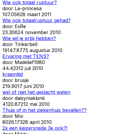
Wie ook totaal ruptuur?
door
La-princesa
10
7.056
28 maart 2011
Wie ook totaalruptuur gehad?
door
EsRe
2
3.306
24 november 2010
Wie wil je erbij hebben?
door
Tinkerbell
191
47.877
5 augustus 2010
Ervaring met TENS?
door
Madelief1980
4
4.423
12 juli 2010
kraamtijd
door
brusje
21
9.901
7 juni 2010
wel of niet het geslacht weten
door
daisymakkink
41
20.872
12 mei 2010
Thuis of in het ziekenhuis bevallen??
door
Moi
80
26.173
28 april 2010
2x een keizersnede 3e ook?!
door
Mizzy