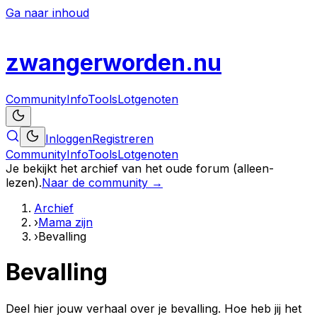
Ga naar inhoud
zwanger
worden
.nu
Community
Info
Tools
Lotgenoten
Inloggen
Registreren
Community
Info
Tools
Lotgenoten
Je bekijkt het archief van het oude forum (alleen-
lezen).
Naar de community →
Archief
›
Mama zijn
›
Bevalling
Bevalling
Deel hier jouw verhaal over je bevalling. Hoe heb jij het