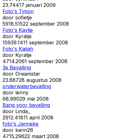
2
3.744
17 januari 2009
Foto's Timon
door
sofietje
59
18.515
22 september 2008
Foto's Kaylie
door
Kyratje
159
39.141
1 september 2008
Foto's Kailah
door
Kyratje
47
14.206
1 september 2008
3e Bevalling
door
Dreamstar
2
3.887
28 augustus 2008
onderwaterbevalling
door
lenny
6
8.990
29 mei 2008
Bang voor bevalling
door
Linda_
29
12.418
11 april 2008
foto's Janneke
door
karin26
47
15.296
22 maart 2008