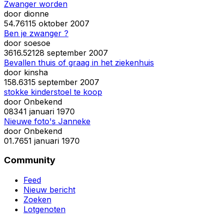
Zwanger worden
door
dionne
5
4.761
15 oktober 2007
Ben je zwanger ?
door
soesoe
36
16.521
28 september 2007
Bevallen thuis of graag in het ziekenhuis
door
kinsha
15
8.631
5 september 2007
stokke kinderstoel te koop
door
Onbekend
0
834
1 januari 1970
Nieuwe foto's Janneke
door
Onbekend
0
1.765
1 januari 1970
Community
Feed
Nieuw bericht
Zoeken
Lotgenoten