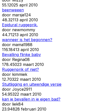
5
5.120
25 april 2010
beenweeen
door
marsje124
4
8.321
13 april 2010
Epidural ruggeprik.
door
newmommy
4
4.712
13 april 2010
wanneer is het begonnen?
door
mama1988
11
6.184
13 april 2010
Bevalling flinke baby
door
Regina08
17
8.450
23 maart 2010
Ruggenprik of niet?
door
kimmiek
1
2.703
22 maart 2010
Stuitligging en uitwendige versie
door
Joyce2911
5
4.953
22 maart 2010
kan je bevallen in je eigen bad?
door
liek84
2
3.948
28 februari 2010