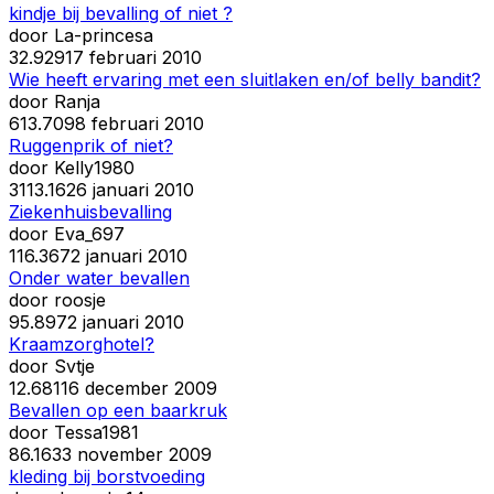
kindje bij bevalling of niet ?
door
La-princesa
3
2.929
17 februari 2010
Wie heeft ervaring met een sluitlaken en/of belly bandit?
door
Ranja
6
13.709
8 februari 2010
Ruggenprik of niet?
door
Kelly1980
31
13.162
6 januari 2010
Ziekenhuisbevalling
door
Eva_697
11
6.367
2 januari 2010
Onder water bevallen
door
roosje
9
5.897
2 januari 2010
Kraamzorghotel?
door
Svtje
1
2.681
16 december 2009
Bevallen op een baarkruk
door
Tessa1981
8
6.163
3 november 2009
kleding bij borstvoeding