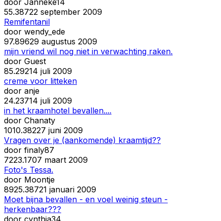
door
Janneke14
5
5.387
22 september 2009
Remifentanil
door
wendy_ede
9
7.896
29 augustus 2009
mijn vriend wil nog niet in verwachting raken.
door
Guest
8
5.292
14 juli 2009
creme voor litteken
door
anje
2
4.237
14 juli 2009
in het kraamhotel bevallen....
door
Chanaty
10
10.382
27 juni 2009
Vragen over je (aankomende) kraamtijd??
door
finaly87
72
23.170
7 maart 2009
Foto's Tessa.
door
Moontje
89
25.387
21 januari 2009
Moet bijna bevallen - en voel weinig steun -
herkenbaar???
door
cynthia34