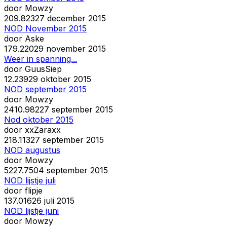
door
Mowzy
20
9.823
27 december 2015
NOD November 2015
door
Aske
17
9.220
29 november 2015
Weer in spanning...
door
GuusSiep
1
2.239
29 oktober 2015
NOD september 2015
door
Mowzy
24
10.982
27 september 2015
Nod oktober 2015
door
xxZaraxx
21
8.113
27 september 2015
NOD augustus
door
Mowzy
52
27.750
4 september 2015
NOD lijstje juli
door
flipje
13
7.016
26 juli 2015
NOD lijstje juni
door
Mowzy