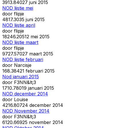
39
13.840
27 juni 2015
NOD lijstje mei
door
flipje
48
17.303
5 juni 2015
NOD lijstje april
door
flipje
182
46.205
12 mei 2015
NOD lijstje maart
door
flipje
97
27.570
27 maart 2015
NOD lijstje februari
door
Narcisje
16
8.384
21 februari 2015
Nod januari 2015
door
F3NN&lt;3
17
10.780
19 januari 2015
NOD december 2014
door
Louise
42
16.807
24 december 2014
NOD November 2014
door
F3NN&lt;3
61
20.669
25 november 2014
NOD Oktober 2014