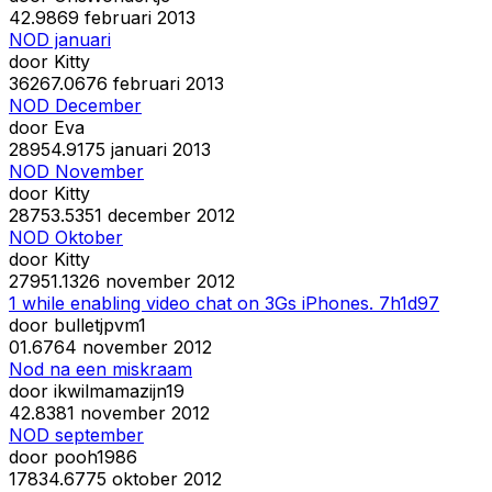
4
2.986
9 februari 2013
NOD januari
door
Kitty
362
67.067
6 februari 2013
NOD December
door
Eva
289
54.917
5 januari 2013
NOD November
door
Kitty
287
53.535
1 december 2012
NOD Oktober
door
Kitty
279
51.132
6 november 2012
1 while enabling video chat on 3Gs iPhones. 7h1d97
door
bulletjpvm1
0
1.676
4 november 2012
Nod na een miskraam
door
ikwilmamazijn19
4
2.838
1 november 2012
NOD september
door
pooh1986
178
34.677
5 oktober 2012