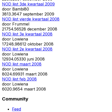
NOD lijst 3de kwartaal 2009
door
Bambi80
38
13.364
7 september 2009
NOD lijst vierde kwartaal 2008
door
Frummel
217
54.565
28 december 2008
NOD lijst 3e kwartaal 2008
door
Lowiena
172
48.986
12 oktober 2008
NOD lijst 2e kwartaal 2008
door
Lowiena
129
34.053
30 juni 2008
NOD lijst maart 2008
door
Lowiena
80
24.699
31 maart 2008
NOD lijst feb 2008
door
Lowiena
60
20.965
4 maart 2008
Community
Feed