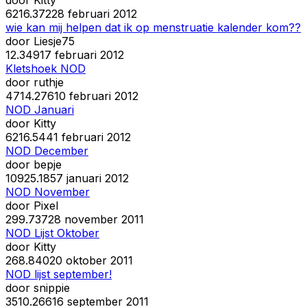
62
16.372
28 februari 2012
wie kan mij helpen dat ik op menstruatie kalender kom??
door
Liesje75
1
2.349
17 februari 2012
Kletshoek NOD
door
ruthje
47
14.276
10 februari 2012
NOD Januari
door
Kitty
62
16.544
1 februari 2012
NOD December
door
bepje
109
25.185
7 januari 2012
NOD November
door
Pixel
29
9.737
28 november 2011
NOD Lijst Oktober
door
Kitty
26
8.840
20 oktober 2011
NOD lijst september!
door
snippie
35
10.266
16 september 2011