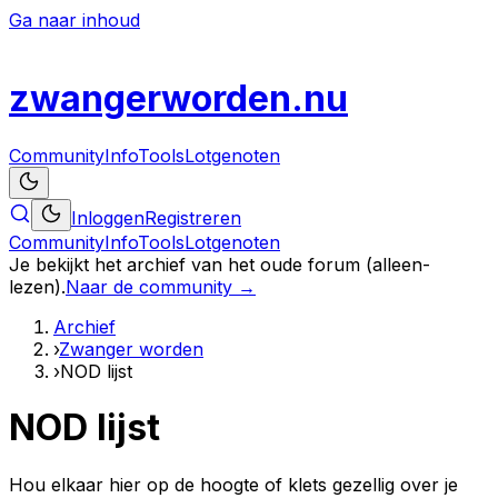
Ga naar inhoud
zwanger
worden
.nu
Community
Info
Tools
Lotgenoten
Inloggen
Registreren
Community
Info
Tools
Lotgenoten
Je bekijkt het archief van het oude forum (alleen-
lezen).
Naar de community →
Archief
›
Zwanger worden
›
NOD lijst
NOD lijst
Hou elkaar hier op de hoogte of klets gezellig over je