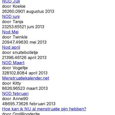
NOD Juli
door
Koekie
262
60.090
1 augustus 2013
NOD juni
door
Tanja
232
53.655
21 juni 2013
Nod Mei
door
Twinkle
209
47.496
30 mei 2013
Nod april
door
snuitebolletje
213
96.461
26 april 2013
NOD Maart
door
Vogeltje
328
102.808
4 april 2013
Menstruatiekalender.net
door
Kitty
86
26.965
23 maart 2013
NOD februari
door
Anne90
486
95.736
26 februari 2013
Hoe kan ik NU al menstruatie pijn hebben?
door
OnsWondertje