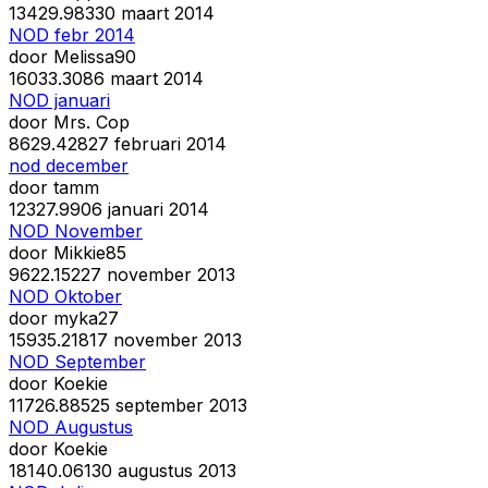
134
29.983
30 maart 2014
NOD febr 2014
door
Melissa90
160
33.308
6 maart 2014
NOD januari
door
Mrs. Cop
86
29.428
27 februari 2014
nod december
door
tamm
123
27.990
6 januari 2014
NOD November
door
Mikkie85
96
22.152
27 november 2013
NOD Oktober
door
myka27
159
35.218
17 november 2013
NOD September
door
Koekie
117
26.885
25 september 2013
NOD Augustus
door
Koekie
181
40.061
30 augustus 2013