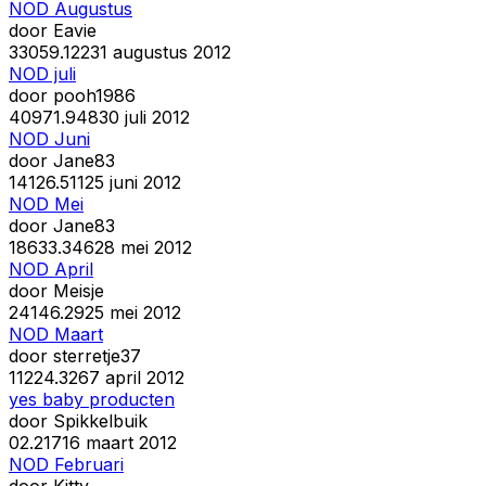
NOD Augustus
door
Eavie
330
59.122
31 augustus 2012
NOD juli
door
pooh1986
409
71.948
30 juli 2012
NOD Juni
door
Jane83
141
26.511
25 juni 2012
NOD Mei
door
Jane83
186
33.346
28 mei 2012
NOD April
door
Meisje
241
46.292
5 mei 2012
NOD Maart
door
sterretje37
112
24.326
7 april 2012
yes baby producten
door
Spikkelbuik
0
2.217
16 maart 2012
NOD Februari
door
Kitty