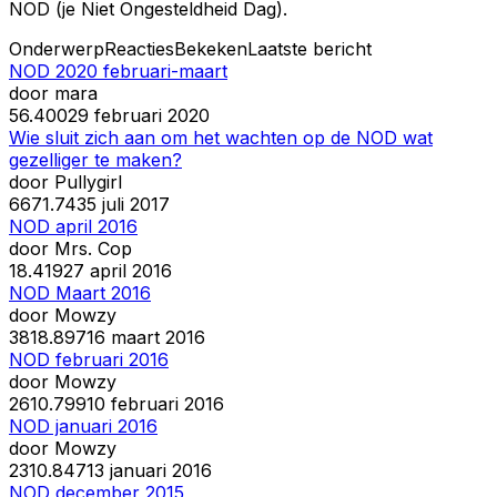
NOD (je Niet Ongesteldheid Dag).
Onderwerp
Reacties
Bekeken
Laatste bericht
NOD 2020 februari-maart
door
mara
5
6.400
29 februari 2020
Wie sluit zich aan om het wachten op de NOD wat
gezelliger te maken?
door
Pullygirl
66
71.743
5 juli 2017
NOD april 2016
door
Mrs. Cop
1
8.419
27 april 2016
NOD Maart 2016
door
Mowzy
38
18.897
16 maart 2016
NOD februari 2016
door
Mowzy
26
10.799
10 februari 2016
NOD januari 2016
door
Mowzy
23
10.847
13 januari 2016
NOD december 2015