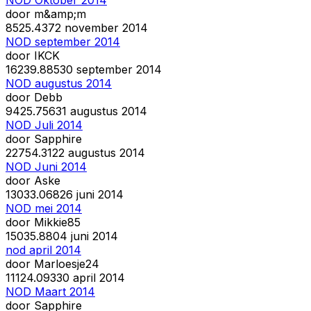
door
m&amp;m
85
25.437
2 november 2014
NOD september 2014
door
IKCK
162
39.885
30 september 2014
NOD augustus 2014
door
Debb
94
25.756
31 augustus 2014
NOD Juli 2014
door
Sapphire
227
54.312
2 augustus 2014
NOD Juni 2014
door
Aske
130
33.068
26 juni 2014
NOD mei 2014
door
Mikkie85
150
35.880
4 juni 2014
nod april 2014
door
Marloesje24
111
24.093
30 april 2014
NOD Maart 2014
door
Sapphire