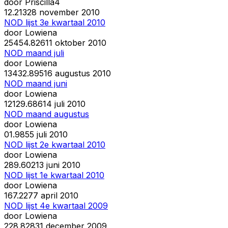
door
Priscilla4
1
2.213
28 november 2010
NOD lijst 3e kwartaal 2010
door
Lowiena
254
54.826
11 oktober 2010
NOD maand juli
door
Lowiena
134
32.895
16 augustus 2010
NOD maand juni
door
Lowiena
121
29.686
14 juli 2010
NOD maand augustus
door
Lowiena
0
1.985
5 juli 2010
NOD lijst 2e kwartaal 2010
door
Lowiena
28
9.602
13 juni 2010
NOD lijst 1e kwartaal 2010
door
Lowiena
16
7.227
7 april 2010
NOD lijst 4e kwartaal 2009
door
Lowiena
22
8.828
31 december 2009