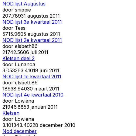
NOD lijst Augustus
door
snippie
20
7.789
31 augustus 2011
NOD lijst 3e kwartaal 2011
door
Tess
57
15.960
5 augustus 2011
NOD lijst 2e kwartaal 2011
door
elsbeth86
217
42.560
6 juli 2011
Kletsen deel 2
door
Lunanoa
3.053
363.410
18 juni 2011
NOD lijst 1e kwartaal 2011
door
elsbeth86
189
38.940
30 maart 2011
NOD lijst 4e kwartaal 2010
door
Lowiena
219
46.885
3 januari 2011
Kletsen
door
Lowiena
3.101
343.402
28 december 2010
Nod december